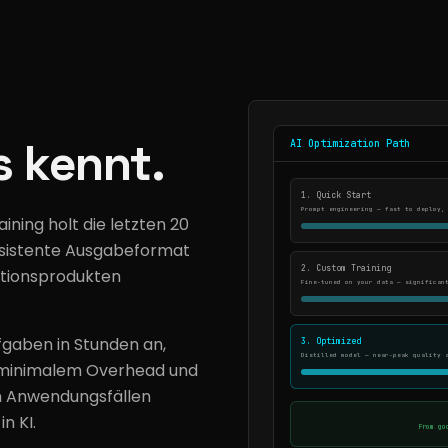
s kennt.
AI Optimization Path
1. Quick Start
Prompt engineering — fast to deploy,
ining holt die letzten 20
nsistente Ausgabeformat
2. Custom Training
ktionsprodukten
Fine-tuned on your data — significan
fgaben in Stunden an,
3. Optimized
Distilled model — near-peak quality 
t minimalem Overhead und
en Anwendungsfällen
n KI.
From go