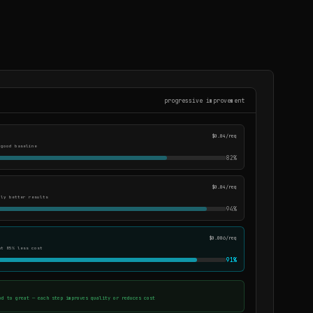
progressive improvement
$0.04/req
 good baseline
82%
$0.04/req
tly better results
94%
$0.006/req
at 85% less cost
91%
od to great — each step improves quality or reduces cost