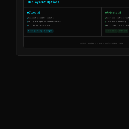
Deployment Options
Cloud AI
Private AI
Highest quality models
Your own infrastruc
Fully managed infrastructure
Zero data sharing
All major providers
Full compliance con
best quality
managed
zero cost
private
switch anytime — same application code