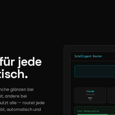
für jede
Intelligent Router
isch.
anche glänzen bei
Claude
t, andere bei
reasoning
●●●●
$$$
tzt alle — routet jede
abt, automatisch und
Cost Optimization