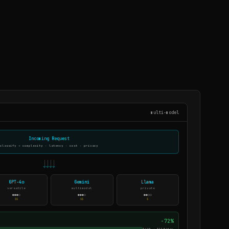
multi-model
Incoming Request
classify → complexity · latency · cost · privacy
GPT-4o
Gemini
Llama
versatile
multimodal
private
●●●○
●●●○
●●○○
$$
$$
$
-72%