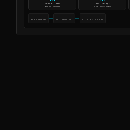
42%
35%
Cache Hit Rate
Token Savings
instant responses
prompt optimization
Smart Caching
Cost Reduction
Better Performance