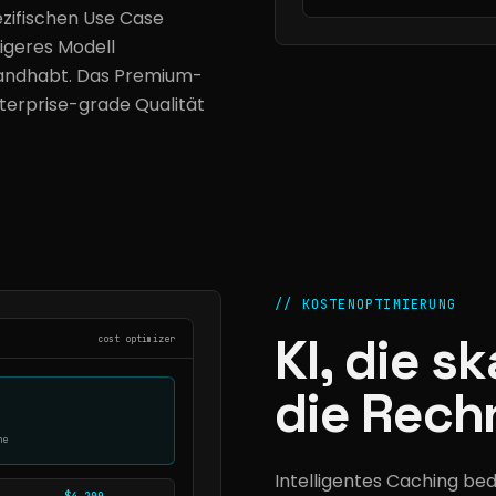
ezifischen Use Case
tigeres Modell
handhabt. Das Premium-
terprise-grade Qualität
//
KOSTENOPTIMIERUNG
KI, die s
cost optimizer
die Rech
he
Intelligentes Caching bed