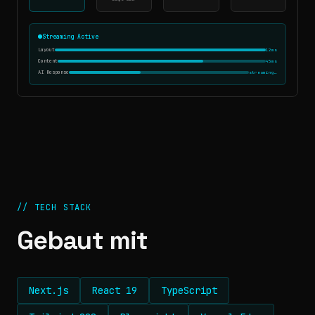
Streaming Active
Layout
12ms
Content
45ms
AI Response
streaming…
//
TECH STACK
Gebaut mit
Next.js
React 19
TypeScript