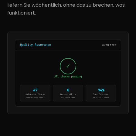
liefern Sie wöchentlich, ohne das zu brechen, was
funktioniert.
Quality Assurance
automated
✓
All checks passing
47
0
94%
Automated Checks
Accessibility
Code Coverage
pass on every update
violations found
of critical paths