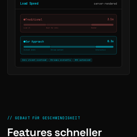
Load Speed
server-rendered
2.1s
Traditional
Load JS
Wait for data
Render
0.3s
Our Approach
Instant shell
Stream content
Interactive
Zero client overhead
Streams instantly
SEO optimized
//
GEBAUT FÜR GESCHWINDIGKEIT
Features schneller