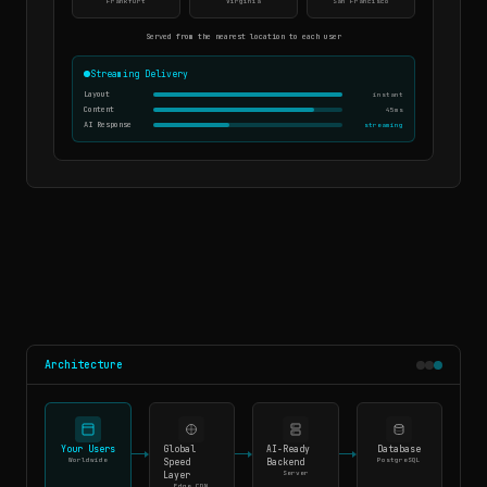
Frankfurt
Virginia
San Francisco
Served from the nearest location to each user
Streaming Delivery
Layout
instant
Content
45ms
AI Response
streaming
Architecture
Your Users
Global
AI-Ready
Database
Worldwide
PostgreSQL
Speed
Backend
Server
Layer
Edge CDN