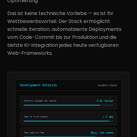
Optimierung.
Das ist keine technische Vorliebe — es ist Ihr
Wettbewerbsvorteil. Der Stack ermöglicht
schnelle Iteration, automatisierte Deployments
vom Code-Commit bis zur Produktion und die
tiefste KI-Integration jedes heute verfügbaren
Web-Frameworks.
Development Velocity
modern stack
Features shipped per sprint
3-5x faster
Time to first deploy
< 1 day
Team ramp-up time
Days, not weeks